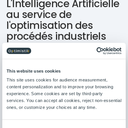
L'Intelligence Artificielle
au service de
l'optimisation des
procédés industriels
17min | 28/01/2025
Dans ce podcast, Vincent Bonnivard, Lead Data
Scientist chez Probayes, explique comment
l’Intelligence Artificielle (IA) transforme l’optimisation
des procédés industriels. Il aborde les enjeux,
This website uses cookies
l’utilisation des jumeaux numériques pour simuler et
prédire les systèmes, ainsi que les étapes concrètes
This site uses cookies for audience measurement,
de mise en œuvre. À travers des exemples
pratiques, Vincent partage aussi des conseils
content personalization and to improve your browsing
précieux pour intégrer l’IA et maximiser son impact.
experience. Some cookies are set by third-party
Un échange riche en idées pour les industriels en
quête d’innovation et d’efficacité !
services. You can accept all cookies, reject non-essential
ones, or customize your choices at any time.
Consent