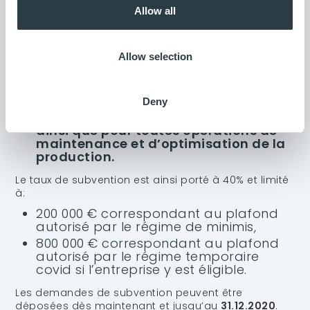
et de réalité virtuelle utilisés pour des
Allow all
opérations de conception, de
fabrication, de transformation ou de
maintenance ;
Allow selection
Les logiciels ou équipements dont
l’usage recourt, en tout ou partie, à
de l’intelligence artificielle et utilisés
pour des opérations de conception,
Deny
de fabrication ou de transformation
ainsi que pour toutes opérations de
maintenance et d’optimisation de la
production.
Le taux de subvention est ainsi porté à 40% et limité
à:
200 000 € correspondant au plafond
autorisé par le régime de minimis,
800 000 € correspondant au plafond
autorisé par le régime temporaire
covid si l’entreprise y est éligible.
Les demandes de subvention peuvent être
déposées dès maintenant et jusqu’au
31.12.2020
.