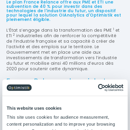
Le plan France Relance offre aux PME et ETI une
subvention de 40 % pour investir dans des
technologies de l'industrie du futur, un dispositif
pour lequel la solution OIAnalytics d'Optimistik est
pleinement éligible.
1
L’État s’engage dans la transformation des PME
et
2
ETI
industrielles afin de renforcer la compétitivité
de l’industrie française et sa capacité à créer de
l’activité et des emplois sur le territoire. Le
Gouvernement met en place une aide aux
investissements de transformation vers l’industrie
du futur et mobilise ainsi 40 millions d’euros dès
2020 pour soutenir cette dynamique.
France Relance : le guichet
d’aide aux investissements «
Industrie du futur »
France Relance
This website uses cookies
Dans le cadre du plan «
», l’aide
fiscale prévue par le « Plan de transformation
This site uses cookies for audience measurement,
numérique de l’industrie » se transforme en
content personalization and to improve your browsing
subvention. Cette aide s’adresse aux PME et ETI et