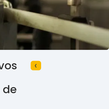
 vos
❮
e de