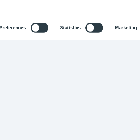
s de vos cycles de développement ;
 vos clients dans le choix de leurs équipements.
Preferences
Statistics
Marketing
 Optimistik 2015 -
2026
-
Mentions légales
-
Données personnell