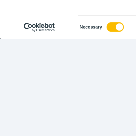
réduire le temp
mieux conseiller
Consent
Necessary
Selection
Copyright ©