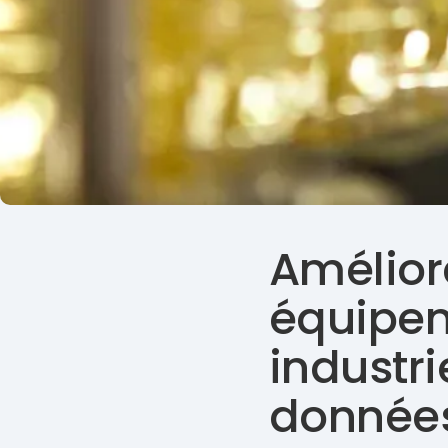
Amélior
équipem
industri
donnée