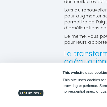
des meilleures perf
Lors du renouvell
pour augmenter ses
permettre de l’aigu
d’améliorations c
De même, vous pour
pour leurs apporte
INDUSTRIE
O
La transfor
OIAnalytics
OI
adéquation
Témoignages
Té
Fonctionnalités
Fo
Optimistik est un éditeur de
solutions logicielles qui
Si vous transforme
This website uses cookie
répondent aux enjeux de la
qu’ils partent de 
This site uses cookies fo
transformation digitale et
clients, vous pourre
de la performance durable
browsing experience. Some 
de l'industrie.
développer des 
non-essential ones, or cu
mieux segmenter
fonctionnalités 