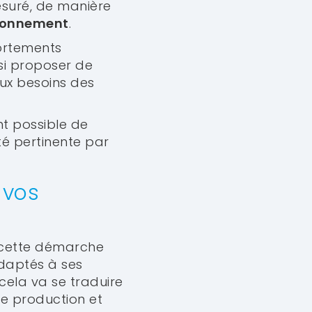
suré, de manière
ionnement
.
ortements
nsi proposer de
ux besoins des
nt possible de
té pertinente par
 vos
e cette démarche
adaptés à ses
cela va se traduire
de production et