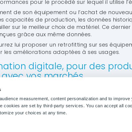
ormances pour le procédé sur lequel il utilise l
ement de son équipement ou l’achat de nouvea
 capacités de production, les données histori
iller sur le meilleur choix de matériel. Ce dernie
onçues grâce aux même données.
rez lui proposer un retrofitting sur ses équipe
r les améliorations adaptées à ses usages.
EM
SECTEURS
RESSOURCES
mation digitale, pour des prod
Analytics
Pâte et Papier
Témoignages
 avec vos marchés
moignages
Matériaux
Podcast
nctionnalités
Mines et Métallurgie
Webinaires
Chimie
Blog
z vos processus de conception et d’amélioratio
s
Biotechnologies
la collecte des données issues des équipements 
r audience measurement, content personalization and to improve
Energie et Utilités
z :
cookies are set by third-party services. You can accept all coo
Pharma
produits parfaitement adaptés à votre portefeui
stomize your choices at any time.
Agroalimentaire
 votre gamme de produits et proposer ainsi un
Agro-industrie
/ qualité / prix en fonction des usages ;