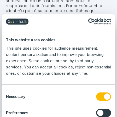
supervision de l’infrastructure sont sous la
responsabilité du fournisseur. Par conséquent le
client n’a pas à se soucier de ces tâches qui
nécessitent des compétences spécialisées et sont
souvent consommatrices de temps. Dans le cadre
du PaaS ou du SaaS, ces tâches sont réalisées par
des experts dans le domaine, ce qui permet de
s’assurer que les meilleures pratiques en termes de
This website uses cookies
sécurité sont mises en œuvre. Il s’agit d’un des
socles essentiels pour garantir la sécurité des
This site uses cookies for audience measurement,
données traitées et la disponibilité des
content personalization and to improve your browsing
infrastructures.
experience. Some cookies are set by third-party
Une grande flexibilité dans le
services. You can accept all cookies, reject non-essential
dimensionnement des ressources
ones, or customize your choices at any time.
(PaaS, SaaS)
Un des principaux points forts du Cloud est la
capacité à ajuster les ressources rapidement et de
Consent
manière dynamique en fonction des besoins des
Necessary
Selection
applications. Cela concerne à la fois la puissance
de calcul, la mémoire mais également l’espace de
stockage. Différents mécanismes permettent de
Preferences
jouer simplement sur ces différents leviers afin