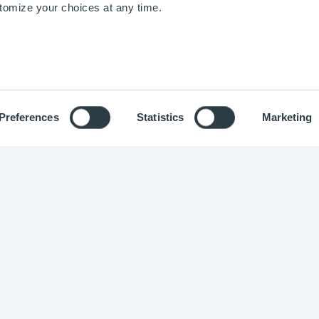
stomize your choices at any time.
Agroalimentaire
Agro-industrie
Preferences
Statistics
Marketing
 Optimistik 2015 -
2026
-
Mentions légales
-
Données personnell