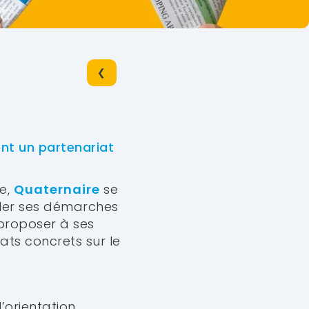
❮
ent un partenariat
le,
Quaternaire
se
iller ses démarches
 proposer à ses
ats concrets sur le
’orientation