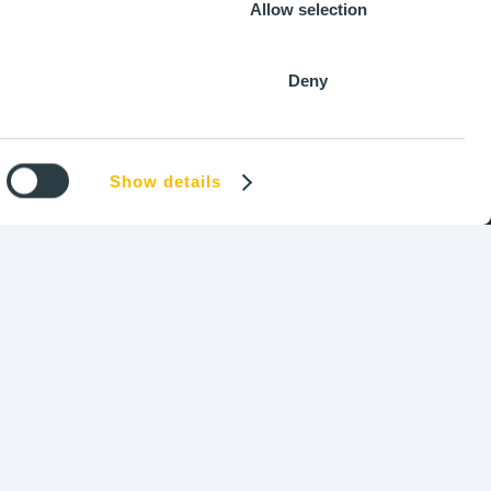
Allow selection
AMÉRIQUES
Ottawa, ON
+1 (343) 338-3068
Deny
Show details
es
-
Cookies