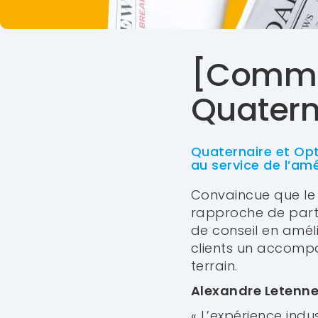
[Commu
Quatern
Quaternaire et Opt
au service de l’amé
Convaincue que le d
rapproche de parte
de conseil en améli
clients un accompa
terrain.
Alexandre Letenn
« L’expérience indu