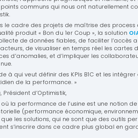
 3 points communs qui nous ont naturellement co
tik.
 le cadre des projets de maîtrise des process
alité produit « Bon du 1er Coup », la solution
OI
llecte de données fiables, de faciliter l’accès 
acteurs, de visualiser en temps réel les cartes d
urces d’anomalies, et d’impliquer les collaborat
inue.
de à qui veut définir des KPIs B1C et les intégrer
ien de la performance. »
a
, Président d’Optimistik,
 où la performance de l’usine est une notion de
ctorielle (performance économique, environneme
e que les solutions, qui ne sont que des outils pe
ssent s’inscrire dans ce cadre plus global en ga