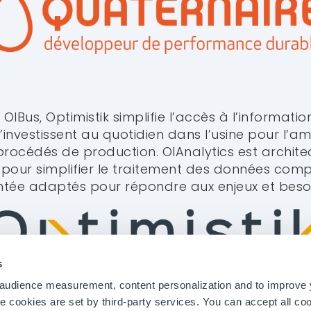
OIBus, Optimistik simplifie l’accès à l’informatio
’investissent au quotidien dans l’usine pour l’am
océdés de production. OIAnalytics est archite
pour simplifier le traitement des données compl
tée adaptés pour répondre aux enjeux et besoin
EM
SECTEURS
RESSOURCES
Analytics
Pâte et Papier
Témoignages
moignages
Matériaux
Podcast
nctionnalités
Mines et Métallurgie
Webinaires
Chimie
Blog
s
Biotechnologies
020
r audience measurement, content personalization and to improve
Energie et Utilités
cookies are set by third-party services. You can accept all coo
Pharma