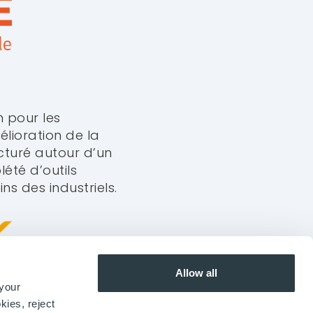
n pour les
élioration de la
cturé autour d’un
été d’outils
s des industriels.
À PROPOS
EUROPE
Chambéry, France
Contact
+33 4 58 14 06 18
Notre vision
ASIE
Rejoignez-nous
Shanghai
Allow all
+86 186 0179 0990
 your
kies, reject