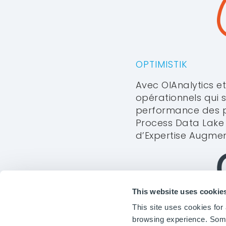
OPTIMISTIK
Avec OIAnalytics et 
opérationnels qui s
performance des pr
Process Data Lake 
d’Expertise Augmen
INDUSTRIE
O
OIAnalytics
OI
Témoignages
Té
Fonctionnalités
Fo
Optimistik est un éditeur de
solutions logicielles qui
This website uses cookie
répondent aux enjeux de la
Chambéry – Mai 2
This site uses cookies fo
transformation digitale et
de la performance durable
browsing experience. Some 