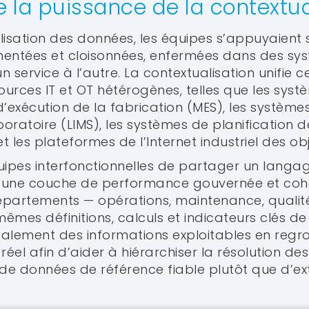
de la puissance de la contextu
lisation des données, les équipes s’appuyaient 
entées et cloisonnées, enfermées dans des sys
 service à l’autre. La contextualisation unifie 
urces IT et OT hétérogènes, telles que les sys
d’exécution de la fabrication (MES), les système
boratoire (LIMS), les systèmes de planification 
t les plateformes de l’Internet industriel des obje
uipes interfonctionnelles de partager un langa
 une couche de performance gouvernée et coh
départements — opérations, maintenance, qualité,
 mêmes définitions, calculs et indicateurs clés 
t également des informations exploitables en reg
el afin d’aider à hiérarchiser la résolution des
e données de référence fiable plutôt que d’ex