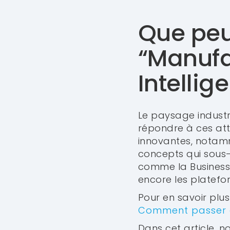
Que peu
“Manufa
Intellig
Le paysage industrie
répondre à ces att
innovantes, notamm
concepts qui sous-
comme la Business I
encore les platefo
Pour en savoir plus
Comment passer d
Dans cet article, n