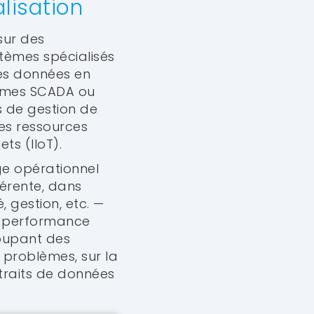
alisation
sur des
tèmes spécialisés
ces données en
tèmes SCADA ou
s de gestion de
des ressources
ts (IIoT).
ge opérationnel
érente, dans
 gestion, etc. —
de performance
roupant des
 problèmes, sur la
traits de données