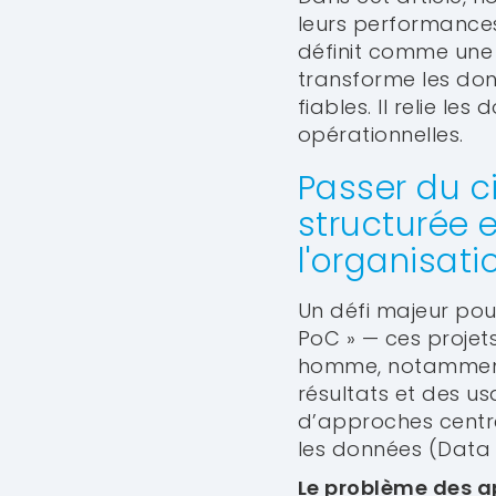
leurs performances
définit comme une
transforme les donn
fiables. Il relie l
opérationnelles.
Passer du c
structurée 
l'organisati
Un défi majeur pour
PoC » — ces projets
homme, notamment p
résultats et des us
d’approches centr
les données (Data D
Le problème des a