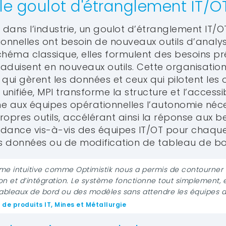
le goulot d'étranglement IT/O
, dans l’industrie, un goulot d’étranglement IT/
ionnelles ont besoin de nouveaux outils d’analy
héma classique, elles formulent des besoins préc
traduisent en nouveaux outils. Cette organisatio
x qui gèrent les données et ceux qui pilotent les 
nifiée, MPI transforme la structure et l’accessi
onne aux équipes opérationnelles l’autonomie néc
opres outils, accélérant ainsi la réponse aux be
ndance vis-à-vis des équipes IT/OT pour cha
s données ou de modification de tableau de bo
me intuitive comme Optimistik nous a permis de contourner le
on et d’intégration. Le système fonctionne tout simplement, e
ableaux de bord ou des modèles sans attendre les équipes d
de produits IT, Mines et Métallurgie