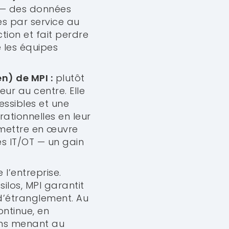
e — des données
s par service au
tion et fait perdre
 les équipes
n) de MPI :
plutôt
eur au centre. Elle
essibles et une
ationnelles en leur
 mettre en œuvre
s IT/OT — un gain
l’entreprise.
ilos, MPI garantit
d’étranglement. Au
ontinue, en
ions menant au