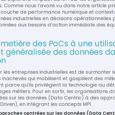
. Comme nous l’avons vu dans notre article pré
 couche de performance numérique et contextu
ées industrielles en décisions opérationnelles p
es données aux besoins d’action immédiate des éq
imetière des PoCs à une utilis
et généralisée des données d
on
 les entreprises industrielles est de surmonter l
 inachevés qui mobilisent et gaspillent des milli
arce qu’ils privilégient la technologie au dé
ages métiers. Pour en sortir, les organisations d
ées sur les données (Data Centric) à des appr
riven), en intégrant les concepts MPI.
pproches centrées sur les données (Data Centr