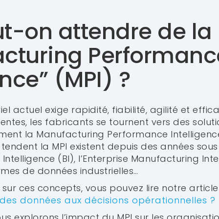
t-on attendre de la
cturing Performanc
ence” (MPI) ?
l actuel exige rapidité, fiabilité, agilité et effic
entes, les fabricants se tournent vers des solu
ent la Manufacturing Performance Intelligence
tendent la MPI existent depuis des années sous
ntelligence (BI), l’Enterprise Manufacturing Inte
rmes de données industrielles…
 sur ces concepts, vous pouvez lire notre articl
es données aux décisions opérationnelles ?
ous explorons l’impact du MPI sur les organisation