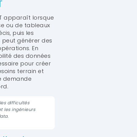
T
OT apparaît lorsque
se ou de tableaux
is, puis les
n peut générer des
opérations. En
bilité des données
essaire pour créer
soins terrain et
que demande
rd.
s difficultés
t les ingénieurs
ata.