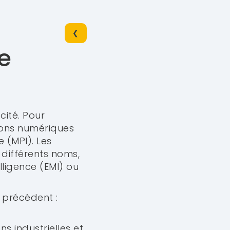
❮
e
acité. Pour
tions numériques
 (MPI). Les
 différents noms,
lligence (EMI) ou
e précédent :
s industrielles et