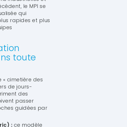
cédent, le MPI se
alisée qui
lus rapides et plus
uipes
ation
ans toute
e « cimetière des
ers de jours-
triment des
oivent passer
oches guidées par
ic) :
ce modèle