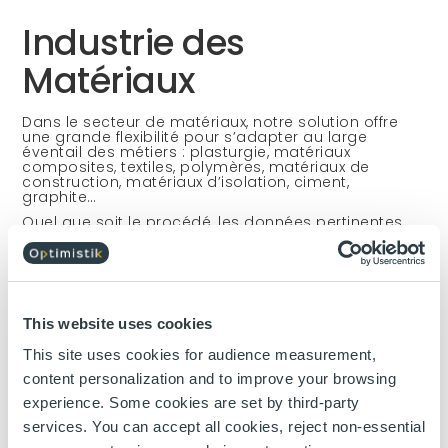
Industrie des
Matériaux
Dans le secteur de matériaux, notre solution offre
une grande flexibilité pour s’adapter au large
éventail des métiers : plasturgie, matériaux
composites, textiles, polymères, matériaux de
construction, matériaux d’isolation, ciment,
graphite…
Quel que soit le procédé, les données pertinentes
(analyse sur les matières premières, encours de
production, produits semi-finis et finis, paramètres
de pilotage, mesures en ligne, comptage
d’énergie…) sont intégrées et centralisées pour être
disponibles dans un outil de suivi unique.
Que ce soit pour les productions en continue, par
This website uses cookies
campagne ou par batch les données sont
agrégées pour permettre de mieux appréhender le
This site uses cookies for audience measurement,
comportement des procédés de production. Par
content personalization and to improve your browsing
exemple, pour les productions par batch, la
traçabilité de la production, la généalogie, les
experience. Some cookies are set by third-party
données continues et les données collectées à
l’échelle du batch sont agrégées pour constituer
services. You can accept all cookies, reject non-essential
des informations synthétiques homogènes par